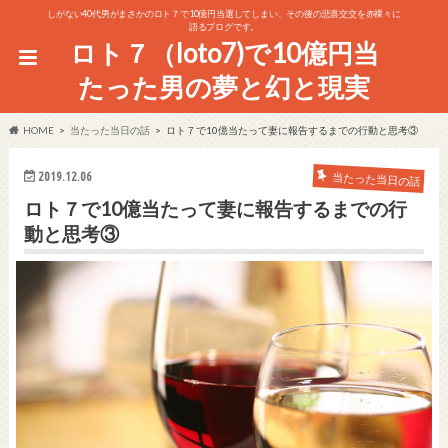
しがない40代男がまさかのロト７で10億円当選してしまい、その後の悲喜交交を赤裸々に
語るブログです。
ロト７（loto7)で10億円当
たった男の夢と幻と現実
HOME
当たった当日の話
ロト７で10億当たって妻に報告するまでの行動と思考③
2019.12.06
当たった当日の話
ロト７で10億当たって妻に報告するまでの行
動と思考③