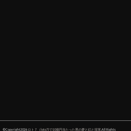
©Copyright2026
ロト７（loto7)で10億円当たった男の夢と幻と現実
.All Rights