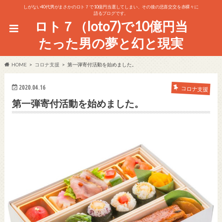
しがない40代男がまさかのロト７で10億円当選してしまい、その後の悲喜交交を赤裸々に
語るブログです。
ロト７（loto7)で10億円当
たった男の夢と幻と現実
HOME
コロナ支援
第一弾寄付活動を始めました。
2020.04.16
コロナ支援
第一弾寄付活動を始めました。