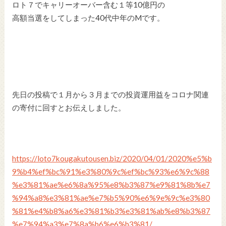
ロト７でキャリーオーバー含む１等10億円の
高額当選をしてしまった40代中年のMです。
先日の投稿で１月から３月までの投資運用益をコロナ関連
の寄付に回すとお伝えしました。
https://loto7kougakutousen.biz/2020/04/01/2020%e5%b
9%b4%ef%bc%91%e3%80%9c%ef%bc%93%e6%9c%88
%e3%81%ae%e6%8a%95%e8%b3%87%e9%81%8b%e7
%94%a8%e3%81%ae%e7%b5%90%e6%9e%9c%e3%80
%81%e4%b8%a6%e3%81%b3%e3%81%ab%e8%b3%87
%e7%94%a3%e7%8a%b6%e6%b3%81/